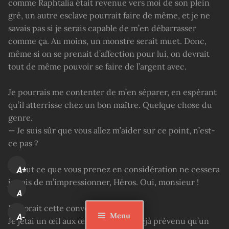
comme Raphtalia était revenue vers moi de son plein
gré, un autre esclave pourrait faire de même, et je ne
savais pas si je serais capable de m’en débarrasser
comme ça. Au moins, un monstre serait muet. Donc,
même si on se prenait d’affection pour lui, on devrait
tout de même pouvoir se faire de l’argent avec.
Je pourrais me contenter de m’en séparer, en espérant
qu’il atterrisse chez un bon maître. Quelque chose du
genre.
— Je suis sûr que vous allez m’aider sur ce point, n’est-
ce pas ?
— Tout ce que vous prenez en considération ne cessera
A+
jamais de m’impressionner, Héros. Oui, monsieur !
A
Il adorait cette conversation.
Menu
A-
Je jetai un œil aux œufs. Il m’avait déjà prévenu qu’un