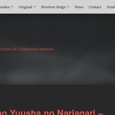
Mondes
Original
Revolver Reign
News
Contact
Droit
criture et Traduction amateur
no Yuusha no Nariagari –