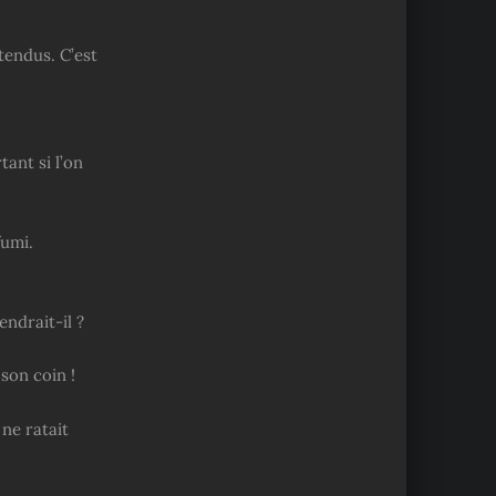
tendus. C’est
tant si l’on
fumi.
ndrait-il ?
son coin !
 ne ratait