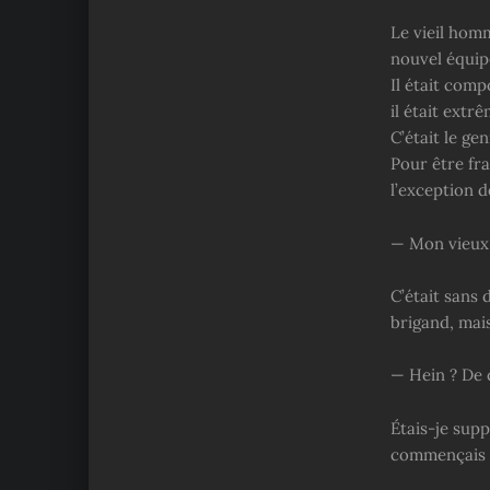
Le vieil homm
nouvel équi
Il était com
il était extr
C’était le ge
Pour être fra
l’exception d
— Mon vieux,
C’était sans 
brigand, mais
— Hein ? De 
Étais-je supp
commençais à