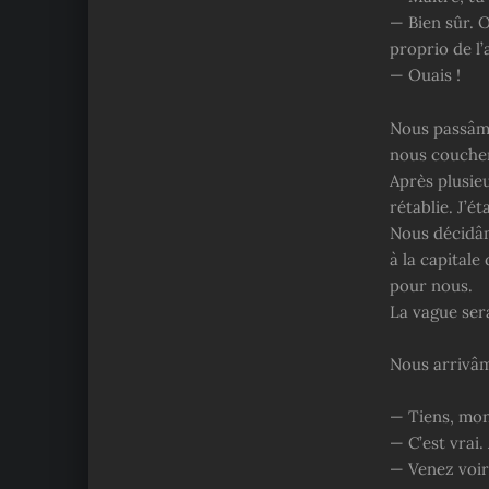
— Bien sûr. 
proprio de l
— Ouais !
Nous passâmes
nous couche
Après plusie
rétablie. J’é
Nous décidâm
à la capitale
pour nous.
La vague sera
Nous arrivâme
— Tiens, mon
— C’est vrai.
— Venez voir