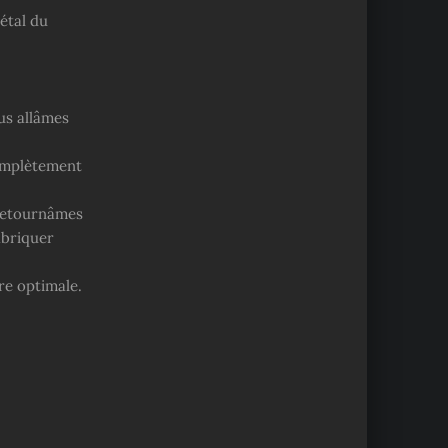
étal du
ous allâmes
complètement
 retournâmes
abriquer
re optimale.