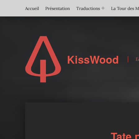
Accueil
Présentation
Traductions
La Tour des 
KissWood
E
Tate 