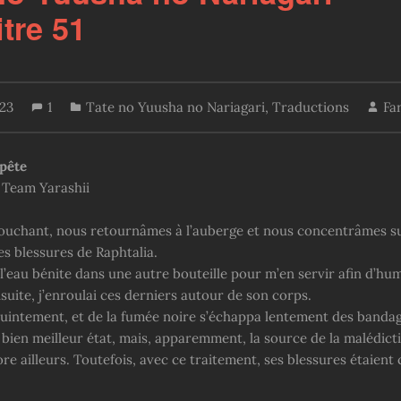
tre 51
023
1
Tate no Yuusha no Nariagari
,
Traductions
Fa
pête
 Team Yarashii
 couchant, nous retournâmes à l’auberge et nous concentrâmes su
es blessures de Raphtalia.
 l’eau bénite dans une autre bouteille pour m’en servir afin d’hum
uite, j’enroulai ces derniers autour de son corps.
chuintement, et de la fumée noire s’échappa lentement des banda
 bien meilleur état, mais, apparemment, la source de la malédict
re ailleurs. Toutefois, avec ce traitement, ses blessures étaient