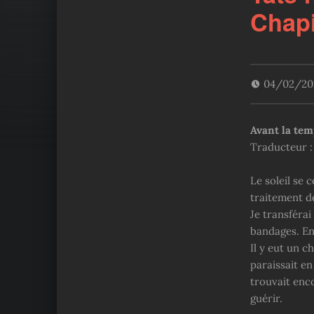
Chapi
04/02/2
Avant la tem
Traducteur :
Le soleil se
traitement d
Je transférai
bandages. Ens
Il y eut un 
paraissait en
trouvait enco
guérir.