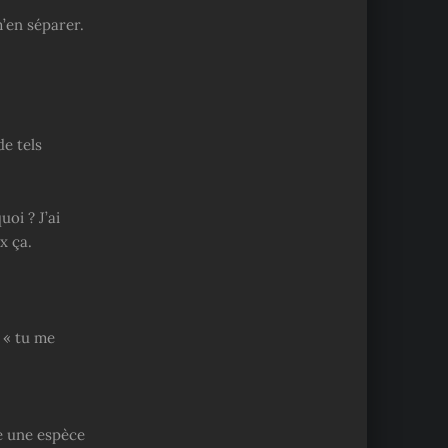
m’en séparer.
de tels
oi ? J’ai
x ça.
 « tu me
e une espèce