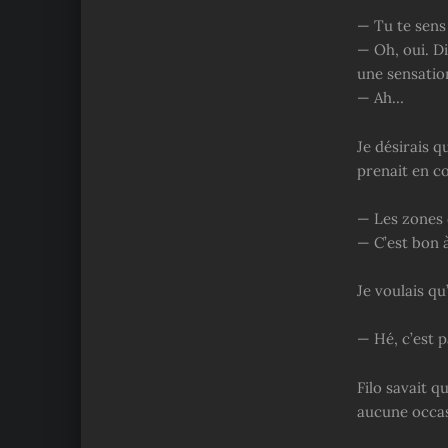
— Tu te sens
— Oh, oui. D
une sensatio
— Ah…
Je désirais qu
prenait en co
— Les zones 
— C’est bon 
Je voulais qu
— Hé, c’est p
Filo savait q
aucune occas