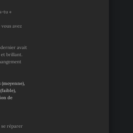
s-tu «
e vous avez
dernier avait
t brillant.
 changement
s (moyenne),
(faible),
ion de
 se réparer