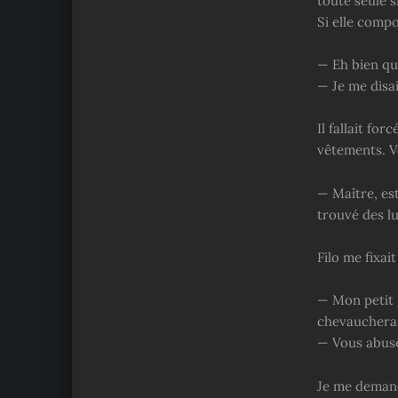
toute seule s
Si elle compo
— Eh bien qu
— Je me disa
Il fallait fo
vêtements. Vo
— Maître, est
trouvé des lu
Filo me fixait
— Mon petit 
chevaucheras 
— Vous abusez
Je me demand