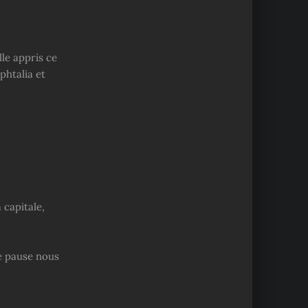
lle appris ce
phtalia et
 capitale,
e pause nous