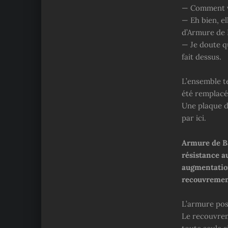
— Comment vo
— Eh bien, el
d’Armure de 
— Je doute qu
fait dessus.
L’ensemble t
été remplacé 
Une plaque d
par ici.
Armure de Ba
résistance au
augmentation
recouvremen
L’armure pos
Le recouvrem