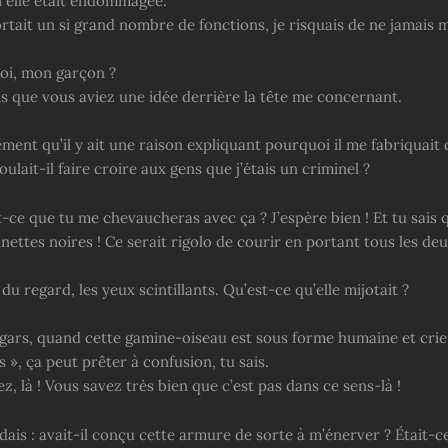
i elle était endommagée.
rtait un si grand nombre de fonctions, je risquais de ne jamais 
oi, mon garçon ?
is que vous aviez une idée derrière la tête me concernant.
rcément qu’il y ait une raison expliquant pourquoi il me fabriquait 
ulait-il faire croire aux gens que j’étais un criminel ?
-ce que tu me chevaucheras avec ça ? J’espère bien ! Et tu sais qu
nettes noires ! Ce serait rigolo de courir en portant tous les deu
 du regard, les yeux scintillants. Qu’est-ce qu’elle mijotait ?
gars, quand cette gamine-oiseau est sous forme humaine et crie
», ça peut prêter à confusion, tu sais.
, là ! Vous savez très bien que c’est pas dans ce sens-là !
ais : avait-il conçu cette armure de sorte à m’énerver ? Était-c