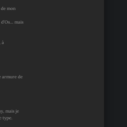
s de mon
s d’Os… mais
 à
le armure de
sy
, mais je
e type.