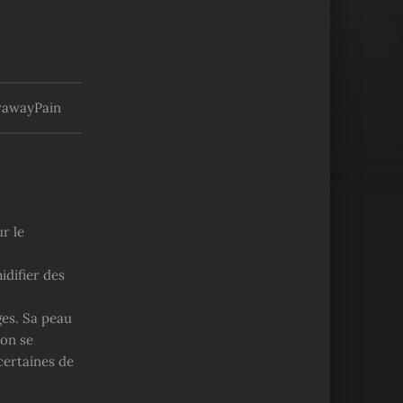
rawayPain
r le
idifier des
ges. Sa peau
ion se
 certaines de