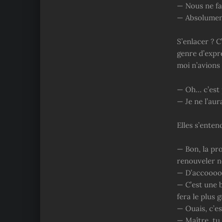
— Nous ne fa
— Absolument
S’enlacer ? C
genre d’expre
moi n’avions 
— Oh… c’est 
— Je ne l’au
Elles s’ente
— Bon, la pr
renouveler n
— D’accoooo
— C’est une 
fera le plus 
— Ouais, c’es
— Maître, tu