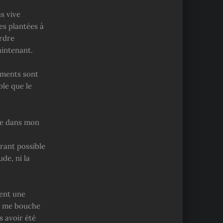
us vive
es plantées à
rdre
aintenant.
ements sont
le que le
ote dans mon
urant possible
de, ni la
ment une
ui me bouche
s avoir été