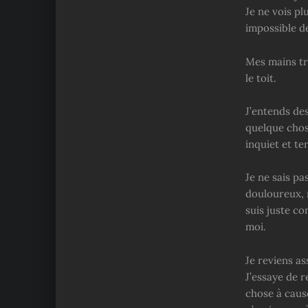
Je ne vois pl
impossible de
Mes mains tr
le toit.
J’entends des
quelque chos
inquiet et ter
Je ne sais pa
douloureux, 
suis juste co
moi.
Je reviens as
J’essaye de r
chose à caus