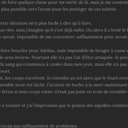
t de faire quelque chose pour me sortir de là, mais je me content
 plus possible vers l’avant pour les protéger de ces saletés.
ette situation sera plus facile à dire qu’à faire.
 rien, mais j’imagine qu’il s’est déjà enfui. Ou alors il a brisé le l
e savoir. Impossible de me concentrer suffisamment pour savoir
efaire bouclier pour Adelina, mais impossible de bouger à cause 
le sens inverse. Pourtant elle n’a pas l’air d’être attaquée. Je peu
du sang qui commence à couler dans mes yeux, mais elle n’a pas l
fouet.
, les coups s’arrêtent. Je retombe au sol alors que le fouet enr
emble avoir été lâché. J’ai envie de hurler à la mort maintenant
le ferais si mon corps entier n’était pas juste en train de tremble
 tousser et j’ai l’impression que le poison des aiguilles commen
n’avais pas suffisamment de problèmes.