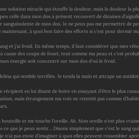
une solution miracle qui étouffe la douleur, mais la douleur la pl
peu celle dans mon dos à présent recouvert de dizaines d’aiguill
r sanguinolente de mon dos. Je ne peux pas me permettre de pe
 maintenant, à quoi bon faire des efforts si c’est pour dormir m
ang et j’ai froid. En même temps, il faut considérer que mes vêt
à cause des coups de fouet, tout comme ma peau et c’est probab
 mon énergie soit concentré sur mon dos d’où le froid.
elina qui semble terrifiée. Je tends la main et attrape un antid
le récipient en lui disant de boire en essayant d’être le plus rass
tuation, mais étrangement ma voix ne retentit pas comme d’habitu
urs.
 la bouteille et me touche l’oreille. Ah. Mon oreille n’est plus vrai
rès ce que je peux sentir… Disons simplement que c’est le sang q
je n’ai pas envie d’imaginer à quoi elles peuvent ressembler aprè