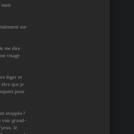
, mais
obalement sur
de me dire
ême visage
re léger et
 être que je
inquiet pour
ont stoppés ?
e voir grand-
’yeux. Je