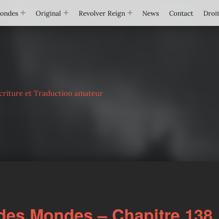
Mondes
Original
Revolver Reign
News
Contact
Droit
criture et Traduction amateur
des Mondes – Chapitre 138