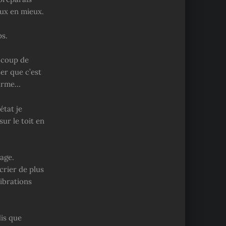
eux en mieux.
ps.
n coup de
er que c’est
 arme…
état je
sur le toit en
age.
crier de plus
vibrations
dis que