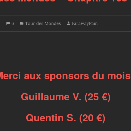
8
6
Tour des Mondes
FarawayPain
Merci aux sponsors du mois 
Guillaume V. (25 €)
Quentin S. (20 €)