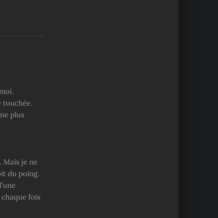
 moi.
e touchée.
 ne plus
. Mais je ne
oit du poing.
d’une
 chaque fois