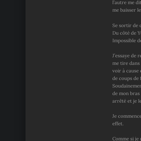
l’autre me di
me baisser le
Se sortir de c
Du côté de Yuu
Impossible d
J’essaye de r
me tire dans 
voir à cause 
de coups de 
Soudainement
de mon bras s
arrêté et je 
Je commence à
effet.
Comme si je 