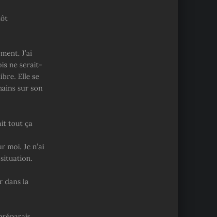
tôt
ment. J’ai
is ne serait-
bre. Elle se
mains sur son
it tout ça
r moi. Je n’ai
situation.
r dans la
préparais