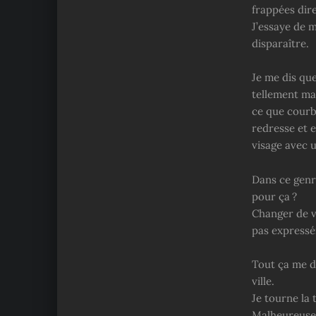
frappées dir
J’essaye de 
disparaître.
Je me dis que
tellement mal
ce que courbe
redresse et 
visage avec u
Dans ce genre
pour ça ?
Changer de vi
pas expressém
Tout ça me dé
ville.
Je tourne la 
Malheureusem