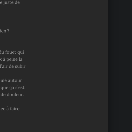
e juste de
ien ?
.
du fouet qui
x à peine la
’air de subir
oulé autour
 que ça s’est
r de douleur.
ce à faire