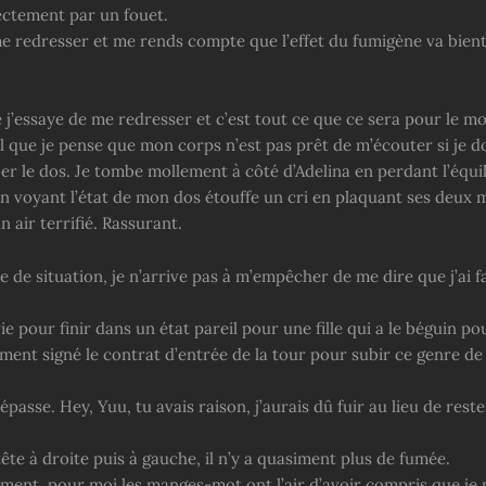
ectement par un fouet.
me redresser et me rends compte que l’effet du fumigène va bien
 j’essaye de me redresser et c’est tout ce que ce sera pour le mo
 que je pense que mon corps n’est pas prêt de m’écouter si je do
r le dos. Je tombe mollement à côté d’Adelina en perdant l’équili
en voyant l’état de mon dos étouffe un cri en plaquant ses deux 
n air terrifié. Rassurant.
 de situation, je n’arrive pas à m’empêcher de me dire que j’ai fa
e pour finir dans un état pareil pour une fille qui a le béguin pou
ent signé le contrat d’entrée de la tour pour subir ce genre de 
passe. Hey, Yuu, tu avais raison, j’aurais dû fuir au lieu de reste
tête à droite puis à gauche, il n’y a quasiment plus de fumée.
ent, pour moi les manges-mot ont l’air d’avoir compris que je 