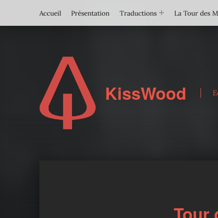
Accueil
Présentation
Traductions
La Tour des 
KissWood
E
Tour 