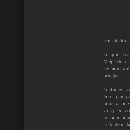
Dans la doul
La sphère exp
Malgré la pro
De mon côté, 
bouger.
La douleur et
Peu à peu, j’
peux pas me la
Une première 
certaine faço
la douleur da