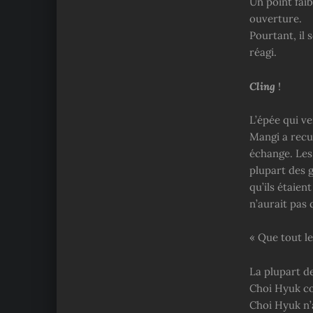
Un point fai
ouverture.
Pourtant, il 
réagi.
Cling
!
L’épée qui v
Mangi a recul
échange. Les
plupart des g
qu’ils étaien
n’aurait pas
« Que tout l
La plupart d
Choi Hyuk co
Choi Hyuk n’