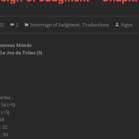
22
2
Sovereign of Judgment
,
Traductions
Sigyn
 Nouveau Monde
 Le Jeu du Trône (3)
arma :
: 54 (+5)
8 (+5)
69
: 52
: 83