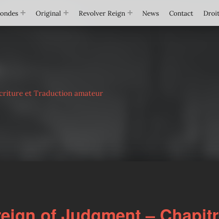
Mondes
Original
Revolver Reign
News
Contact
Droit
criture et Traduction amateur
eign of Judgment – Chapitr