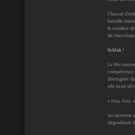
Chacun d’ent
bataille inte
le nombre de
Ils cherchaie
Schlak
!
Le Roi Assass
compétence c
distinguée d
elle avait dé
«
Haa
.
Haa
. 
Au moment où
dégoulinait d