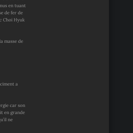
enus en tuant
e de fer de
ec Choi Hyuk
 la masse de
 ciment a
rgie car son
it en grande
u’il ne