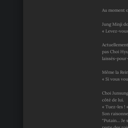
Au moment où
Jung Minji d
« Levez-vous
Actuellement,
pas Choi Hyu
laissés-pour
Même la Rein
« Si vous vo
Choi Junsung 
côté de lui.
« Tuez-les ! 
Son raisonne
“Putain… Je s
reste des rois