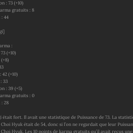
n : 73 (+10)
arma gratuits : 8
 : 44
i]
arma :
 73 (+10)
3 (+8)
33
: 42 (+10)
: 33
n : 39 (+5)
Karma gratuits : 0
 : 28
tait fort. Il avait une statistique de Puissance de 73. La statist
Choi Hyuk était de 54, donc si l’on ne regardait que leur Puissanc
 Choi Hyuk. Les 10 points de karma gratuits qu’il avait reçus une