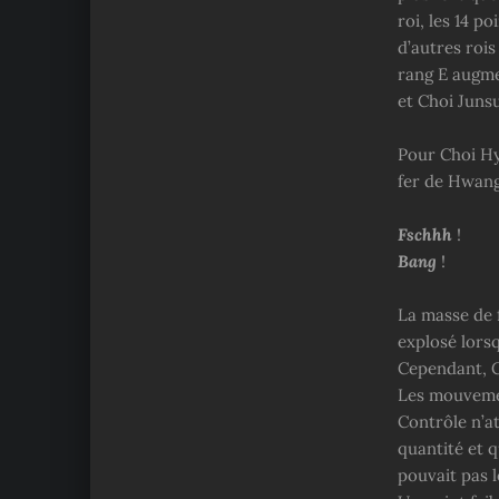
roi, les 14 p
d’autres rois
rang E augme
et Choi Junsu
Pour Choi Hyu
fer de Hwan
Fschhh
!
Bang
!
La masse de 
explosé lorsq
Cependant, C
Les mouvemen
Contrôle n’at
quantité et q
pouvait pas l