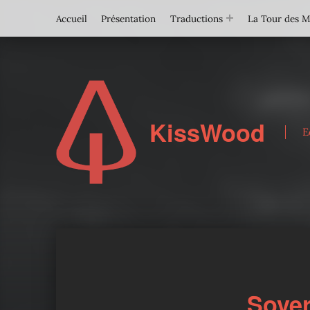
Accueil
Présentation
Traductions
La Tour des 
KissWood
E
Sover