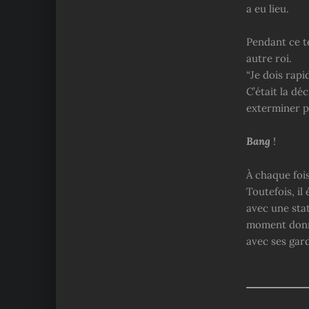
a eu lieu.
Pendant ce t
autre roi.
“Je dois rapi
C’était la dé
exterminer pl
Bang
!
À chaque fois
Toutefois, il
avec une stat
moment donné
avec ses gar