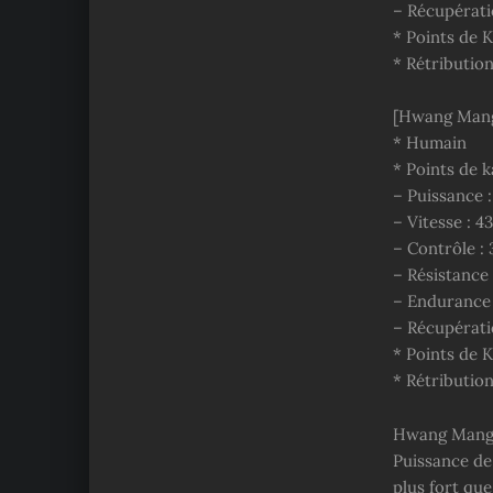
– Récupératio
* Points de K
* Rétribution
[Hwang Mang
* Humain
* Points de k
– Puissance :
– Vitesse : 4
– Contrôle : 
– Résistance 
– Endurance 
– Récupératio
* Points de 
* Rétribution
Hwang Mangi é
Puissance de 
plus fort que