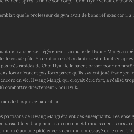
ble évident après la fin de son coup… Choi Hyuk venait de trouve
semblait que le professeur de gym avait de bons réflexes car il a
enait de transpercer légèrement l’armure de Hwang Mangi a rip
é, le visage pâle. Sa confiance débordante s’est effondrée après
 pas très rapides de Choi Hyuk le faisaient passer pour un fantô
ens forts n’étaient pas forts parce qu’ils avaient joué franc jeu,
t encore en vie. Hwang Mangi, qui croyait être fort, a réalisé trop
 dû combattre directement Choi Hyuk.
e monde bloque ce bâtard ! »
es partisans de Hwang Mangi étaient des enseignants. Les ensei
nnaissait bien bloquaient son chemin et brandissaient leurs arm
a montré aucune pitié envers ceux qui ont essayé de le tuer. Un 