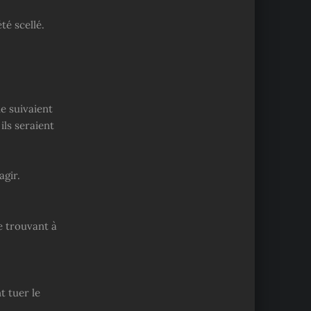
é scellé.
e suivaient
ls seraient
agir.
se trouvant à
t tuer le