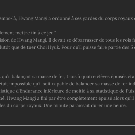
emps-là, Hwang Mangi a ordonné à ses gardes du corps royaux d
dement mettre fin à ce jeu.”
cision de Hwang Mangi. Il devait se débarrasser de tous les rois fa
utôt que de tuer Choi Hyuk. Pour qu’il puisse faire partie des 5 
 qu’il balançait sa masse de fer, trois à quatre élèves épuisés ét
 était impossible qu’il soit capable de balancer sa masse de fer in
istique d’Endurance inférieure de moitié à sa statistique de Pui
, Hwang Mangi a fini par être complètement épuisé alors qu’il 
des du corps royaux. Une minute paraissait durer une heure.