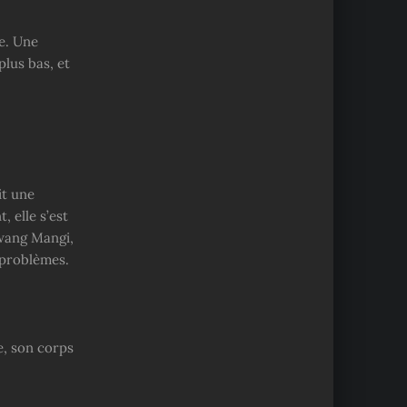
e. Une
lus bas, et
it une
 elle s’est
Hwang Mangi,
 problèmes.
e, son corps