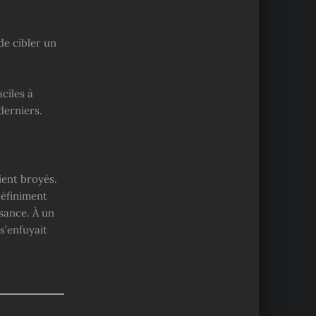
e cibler un
ciles à
derniers.
aient broyés.
définiment
ssance. À un
s’enfuyait