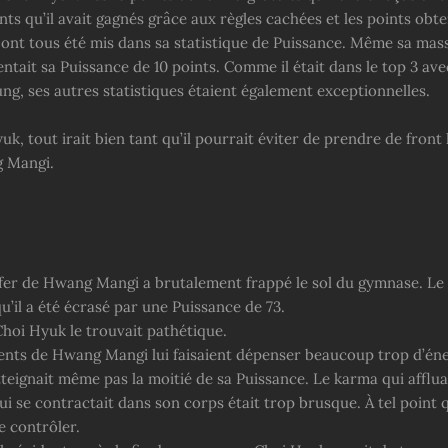
oints qu’il avait gagnés grâce aux règles cachées et les points obt
 ont tous été mis dans sa statistique de Puissance. Même sa mass
ntait sa Puissance de 10 points. Comme il était dans le top 3 av
ng, ses autres statistiques étaient également exceptionnelles.
k, tout irait bien tant qu’il pourrait éviter de prendre de front
g Mangi.
fer de Hwang Mangi a brutalement frappé le sol du gymnase. Le
u’il a été écrasé par une Puissance de 73.
hoi Hyuk le trouvait pathétique.
ts de Hwang Mangi lui faisaient dépenser beaucoup trop d’éne
teignait même pas la moitié de sa Puissance. Le karma qui afflua
ui se contractait dans son corps était trop brusque. À tel point q
e contrôler.