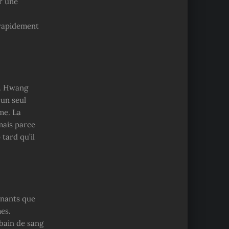
r une
 rapidement
é. Hwang
 un seul
me. La
 mais parce
 tard qu’il
gnants que
es.
bain de sang