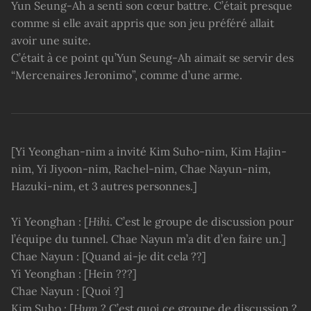
Yun Seung-Ah a senti son cœur battre. C’était presque
comme si elle avait appris que son jeu préféré allait
avoir une suite.
C’était à ce point qu’Yun Seung-Ah aimait se servir des
“Mercenaires Jeronimo”, comme d’une arme.
[Yi Yeonghan-nim a invité Kim Suho-nim, Kim Hajin-
nim, Yi Jiyoon-nim, Rachel-nim, Chae Nayun-nim,
Hazuki-nim, et 3 autres personnes.]
Yi Yeonghan : [
Hihi
. C’est le groupe de discussion pour
l’équipe du tunnel. Chae Nayun m’a dit d’en faire un.]
Chae Nayun : [Quand ai-je dit cela ??]
Yi Yeonghan : [Hein ???]
Chae Nayun : [Quoi ?]
Kim Suho : [
Hum
? C’est quoi ce groupe de discussion ?