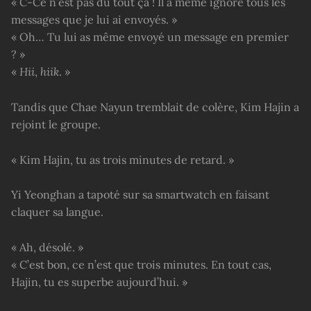
« C-Ce n’est pas du tout ça ! Il a même ignoré tous les
messages que je lui ai envoyés. »
« Oh… Tu lui as même envoyé un message en premier
? »
«
Hii
,
hiik
. »
Tandis que Chae Nayun tremblait de colère, Kim Hajin a
rejoint le groupe.
« Kim Hajin, tu as trois minutes de retard. »
Yi Yeonghan a tapoté sur sa smartwatch en faisant
claquer sa langue.
« Ah, désolé. »
« C’est bon, ce n’est que trois minutes. En tout cas,
Hajin, tu es superbe aujourd’hui. »