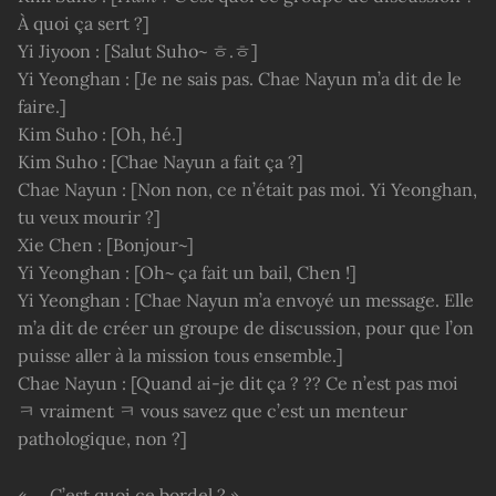
À quoi ça sert ?]
Yi Jiyoon : [Salut Suho~ ㅎ.ㅎ]
Yi Yeonghan : [Je ne sais pas. Chae Nayun m’a dit de le
faire.]
Kim Suho : [Oh, hé.]
Kim Suho : [Chae Nayun a fait ça ?]
Chae Nayun : [Non non, ce n’était pas moi. Yi Yeonghan,
tu veux mourir ?]
Xie Chen : [Bonjour~]
Yi Yeonghan : [Oh~ ça fait un bail, Chen !]
Yi Yeonghan : [Chae Nayun m’a envoyé un message. Elle
m’a dit de créer un groupe de discussion, pour que l’on
puisse aller à la mission tous ensemble.]
Chae Nayun : [Quand ai-je dit ça ? ?? Ce n’est pas moi
ㅋ vraiment ㅋ vous savez que c’est un menteur
pathologique, non ?]
« … C’est quoi ce bordel ? »