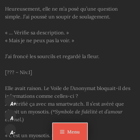
Heureusement, elle ne m’a posé qu’une question
simple. J’ai poussé un soupir de soulagement.
« … Vérifie sa description. »
« Mais je ne peux pas la voir. »
J’ai froncé les sourcils et regardé la fleur.
[??? – Niv.1]
Elle avait raison. Le Voile de l’Anonymat bloquait-il des
informations comme celles-ci ?
J’ai vérifié ça avec ma smartwatch. Il s’est avéré que
A+
c’était un myosotis.
(*Symbole de fidélité et d’amour
A
éternel.)
Menu
A-
« C’est un myosotis. »