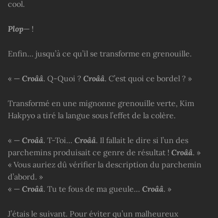
cool.
Plop
— !
Enfin… jusqu’à ce qu’il se transforme en grenouille.
« —
Croââ
. Q-Quoi ?
Croââ
. C’est quoi ce bordel ? »
Transformé en une mignonne grenouille verte, Kim
Hakpyo a tiré la langue sous l’effet de la colère.
« —
Croââ
. T-Toi…
Croââ
. Il fallait le dire si l’un des
parchemins produisait ce genre de résultat !
Croââ
. »
« Vous auriez dû vérifier la description du parchemin
d’abord. »
« —
Croââ
. Tu te fous de ma gueule…
Croââ
. »
J’étais le suivant. Pour éviter qu’un malheureux