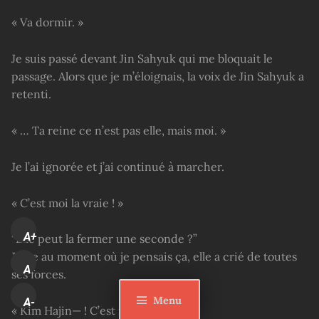
« Va dormir. »
Je suis passé devant Jin Sahyuk qui me bloquait le
passage. Alors que je m’éloignais, la voix de Jin Sahyuk a
retenti.
« … Ta reine ce n’est pas elle, mais moi. »
Je l’ai ignorée et j’ai continué à marcher.
« C’est moi la vraie ! »
A+
“Elle peut la fermer une seconde ?”
Juste au moment où je pensais ça, elle a crié de toutes
A
ses forces.
Menu
A-
« Kim Hajin— ! C’est moi— ! »