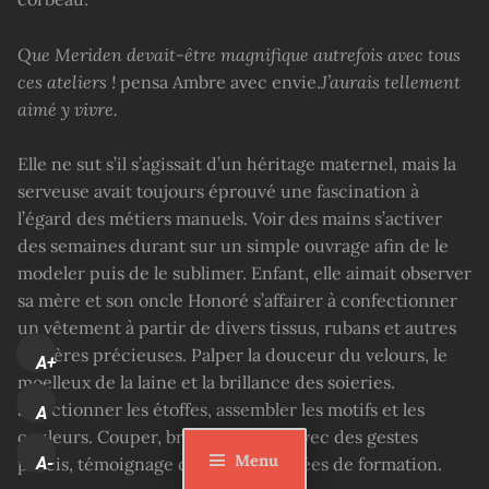
Que Meriden devait-être magnifique autrefois avec tous
ces atelier
s
!
pensa Ambre avec envie.
J’aurais tellement
aimé y vivre.
Elle ne sut s’il s’agissait d’un héritage maternel, mais la
serveuse avait toujours éprouvé une fascination à
l’égard des métiers manuels. Voir des mains s’activer
des semaines durant sur un simple ouvrage afin de le
modeler puis de le sublimer. Enfant, elle aimait observer
sa mère et son oncle Honoré s’affairer à confectionner
un vêtement à partir de divers tissus, rubans et autres
matières précieuses. Palper la douceur du velours, le
A+
moelleux de la laine et la brillance des soieries.
Sélectionner les étoffes, assembler les motifs et les
A
couleurs. Couper, broder, coudre avec des gestes
Menu
A-
précis, témoignage de longues années de formation.