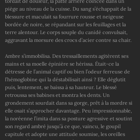
tordait de douleur, la patte arrière coincée dans un
piège au niveau de la cuisse. Du sang s’échappait de la
blessure et maculait sa fourrure rousse et neigeuse
bordée de noire, se répandant sur les feuillages et la
terre alentour. Le corps souple du canidé convulsait,
aggravant la morsure des crocs d’acier contre sa chair.
Ambre s’immobilisa. Des tressaillements agitèrent ses
mains et sa moelle épinière se hérissa. Était-ce la
détresse de l’animal captif ou bien l’odeur ferreuse de
l’hémoglobine qui la déstabilisait ainsi ? Elle déglutit
puis, lentement, se baissa à sa hauteur. Le blessé
retroussa ses babines et montra les dents. Un
grondement sourdait dans sa gorge, prêt à la mordre si
elle osait s’approcher davantage. Peu impressionnable,
la noréenne l’imita dans sa posture agressive et soutint
son regard ambré jusqu’à ce que, vaincu, le goupil
capitule et adopte une attitude soumise, les oreilles