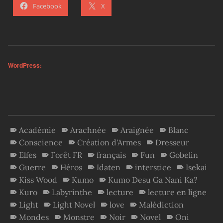
Facebook
X
WordPress:
Académie
Arachnée
Araignée
Blanc
Conscience
Création d'Armes
Dresseur
Elfes
Forêt FR
français
Fun
Gobelin
Guerre
Héros
Idaten
interstice
Isekai
Kiss Wood
Kumo
Kumo Desu Ga Nani Ka?
Kuro
Labyrinthe
lecture
lecture en ligne
Light
Light Novel
love
Malédiction
Mondes
Monstre
Noir
Novel
Oni