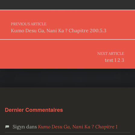
Post navigation
PREVIOUS ARTICLE
Kumo Desu Ga, Nani Ka ? Chapitre 200.5.3
NEXT ARTICLE
test 1 2 3
Dernier Commentaires
Sigyn
dans
Kumo Desu Ga, Nani Ka ? Chapitre 1