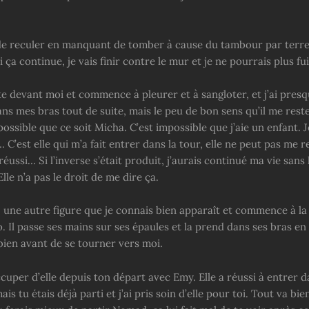
de reculer en manquant de tomber à cause du tambour par terre,
i ça continue, je vais finir contre le mur et je ne pourrais plus fui
e devant moi et commence à pleurer et à sangloter, et j’ai presq
ns mes bras tout de suite, mais le peu de bon sens qu’il me rest
possible que ce soit Micha. C’est impossible que j’aie un enfant. Je
’est elle qui m’a fait entrer dans la tour, elle ne peut pas me 
réussi… Si l’inverse s’était produit, j’aurais continué ma vie sans l
le n’a pas le droit de me dire ça.
, une autre figure que je connais bien apparaît et commence à la
o. Il passe ses mains sur ses épaules et la prend dans ses bras e
bien avant de se tourner vers moi.
ccuper d’elle depuis ton départ avec Emy. Elle a réussi à entrer d
ais tu étais déjà parti et j’ai pris soin d’elle pour toi. Tout va b