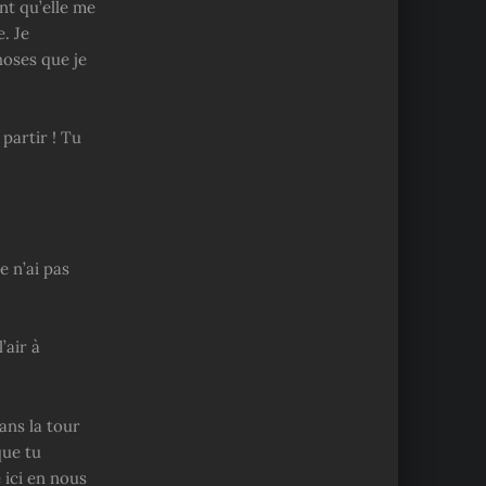
ant qu’elle me
. Je
hoses que je
 partir ! Tu
e n’ai pas
’air à
dans la tour
que tu
e ici en nous