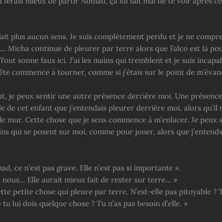
 ferais mieux de partir Nomad, ça lui fait mal de te voir après ce
fait plus aucun sens. Je suis complètement perdu et je ne compr
e… Micha continue de pleurer par terre alors que Falco est là pou
Tout sonne faux ici. J’ai les mains qui tremblent et je suis incapa
ête commence à tourner, comme si j’étais sur le point de m’évan
, je peux sentir une autre présence derrière moi. Une présence
e de cet enfant que j’entendais pleurer derrière moi, alors qu’il n
 le mur. Cette chose que je sens commence à m’enlacer. Je peux s
ins qui se posent sur moi, comme pour jouer, alors que j’entends
ad, ce n’est pas grave. Elle n’est pas si importante ».
 nous… Elle aurait mieux fait de rester sur terre… »
te petite chose qui pleure par terre. N’est-elle pas pitoyable ?
tu lui dois quelque chose ? Tu n’as pas besoin d’elle. »