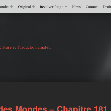
Mondes
Original
Revolver Reign
News
Contact
Droit
criture et Traduction amateur
des Mondes – Chapitre 181