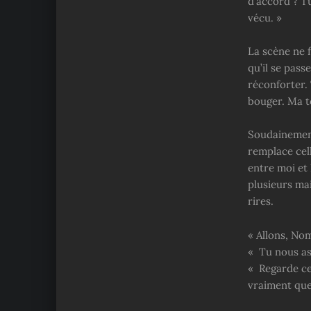
d’accord ? Tu
vécu. »
La scène ne 
qu’il se pass
réconforter. 
bouger. Ma t
Soudainement
remplace cell
entre moi et
plusieurs ma
rires.
« Allons, Nom
« Tu nous as
« Regarde cet
vraiment que 