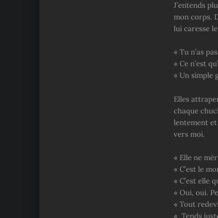
J’entends plu
mon corps. D
lui caresse le
« Tu n’as pas
« Ce n’est qu
« Un simple g
Elles attrape
chaque chuch
lentement et 
vers moi.
« Elle ne mér
« C’est le mo
« C’est elle 
« Oui, oui. P
« Tout redev
« Tends juste