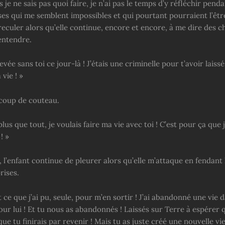
 je ne sais pas quoi faire, je n’ai pas le temps d’y réfléchir pend
es qui me semblent impossibles et qui pourtant pourraient l’être
eculer alors qu’elle continue, encore et encore, à me dire des c
entendre.
evée sans toi ce jour-là ! J’étais une criminelle pour t’avoir laissé
 vie ! »
coup de couteau.
plus que tout, je voulais faire ma vie avec toi ! C’est pour ça que j
! »
 l’enfant continue de pleurer alors qu’elle m’attaque en fendant l
rises.
out ce que j’ai pu, seule, pour m’en sortir ! J’ai abandonné une vie 
our lui ! Et tu nous as abandonnés ! Laissés sur Terre à espérer 
que tu finirais par revenir ! Mais tu as juste créé une nouvelle vi