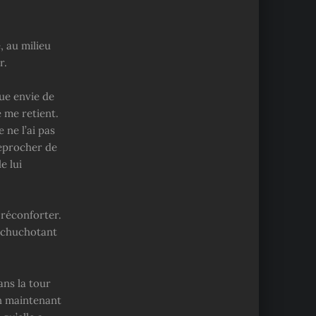
 au milieu
r.
ue envie de
e me retient.
 ne l’ai pas
reprocher de
e lui
 réconforter.
n chuchotant
ans la tour
ien maintenant