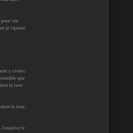
e pour me
ue je riposte
ment y croire.
mpossible que
 dans la tour
dans la tour,
J’esquive le