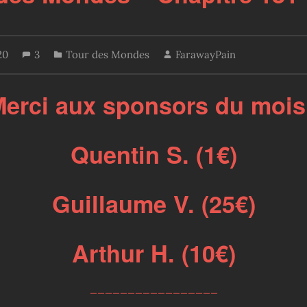
20
3
Tour des Mondes
FarawayPain
erci aux sponsors du mois
Quentin S. (1€)
Guillaume V. (25€)
Arthur H. (10€)
_________________