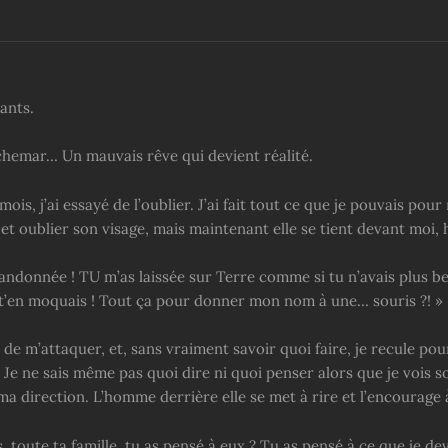
ants.
chemar… Un mauvais rêve qui devient réalité.
ois, j’ai essayé de l’oublier. J’ai fait tout ce que je pouvais pour
 et oublier son visage, mais maintenant elle se tient devant moi, 
andonnée ! TU m’as laissée sur Terre comme si tu n’avais plus be
t’en moquais ! Tout ça pour donner mon nom à une… souris ?! »
 de m’attaquer, et, sans vraiment savoir quoi faire, je recule po
 Je ne sais même pas quoi dire ni quoi penser alors que je vois 
a direction. L’homme derrière elle se met à rire et l’encourage 
, toute ta famille, tu as pensé à eux ? Tu as pensé à ce que je dev