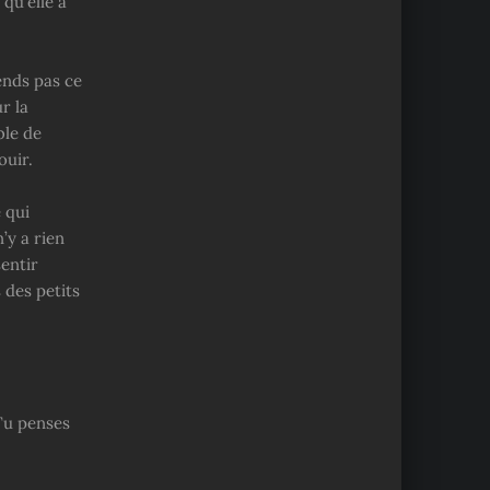
 qu’elle a
ends pas ce
r la
ble de
ouir.
 qui
’y a rien
entir
 des petits
 Tu penses