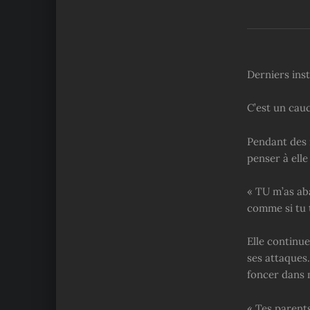
Derniers inst
C’est un cau
Pendant des m
penser à elle
« TU m’as ab
comme si tu 
Elle continue
ses attaques.
foncer dans m
« Tes parents