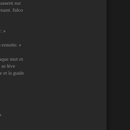
passent sur
nant. Falco
. »
 ensuite. »
haque mot et
 se lève
e et la guide
»