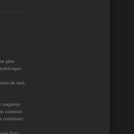
 ne plus
hystérique.
soin de moi,
ur esquiver
son couteau
à continuer.
rais faire