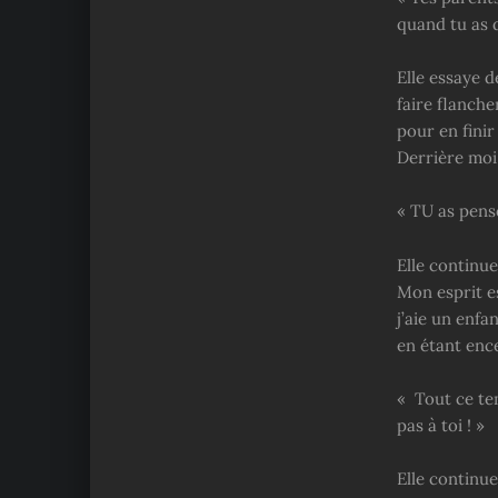
quand tu as d
Elle essaye d
faire flanche
pour en finir
Derrière moi
« TU as pensé 
Elle continue
Mon esprit es
j’aie un enfan
en étant ence
« Tout ce tem
pas à toi ! »
Elle continu