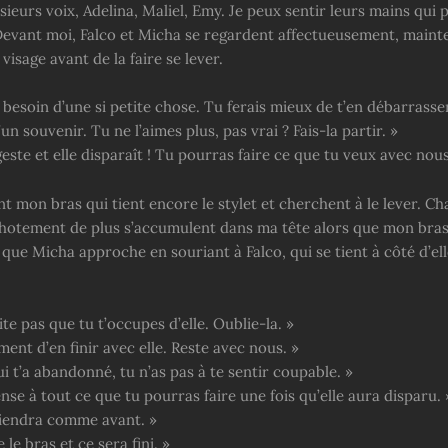
sieurs voix, Adelina, Maliel, Emy. Je peux sentir leurs mains qui 
evant moi, Falco et Micha se regardent affectueusement, mainte
 visage avant de la faire se lever.
 besoin d’une si petite chose. Tu ferais mieux de t’en débarrasser
’un souvenir. Tu ne l’aimes plus, pas vrai ? Fais-la partir. »
este et elle disparaît ! Tu pourras faire ce que tu veux avec nous
nt mon bras qui tient encore le stylet et cherchent à le lever. C
otement de plus s’accumulent dans ma tête alors que mon bras
que Micha approche en souriant à Falco, qui se tient à côté d’ell
ite pas que tu t’occupes d’elle. Oublie-la. »
ment d’en finir avec elle. Reste avec nous. »
qui t’a abandonné, tu n’as pas à te sentir coupable. »
ense à tout ce que tu pourras faire une fois qu’elle aura disparu. 
iendra comme avant. »
 le bras et ce sera fini. »