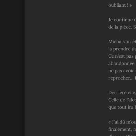
oubliant ! »
Je continue 
de la pièce. S
Micha s’arrêt
la prendre da
Ce n’est pas 
abandonnée… C
ne pas avoir 
reprocher… El
Derrière elle
Celle de Falc
que tout ira 
« J’ai dû m’o
finalement, m