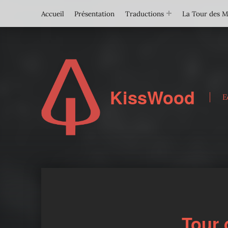
Accueil
Présentation
Traductions
La Tour des 
KissWood
E
Tour 