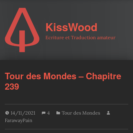
KissWood
Ecriture et Traduction amateur
Tour des Mondes – Chapitre
239
14/11/2021
4
Tour des Mondes
FarawayPain