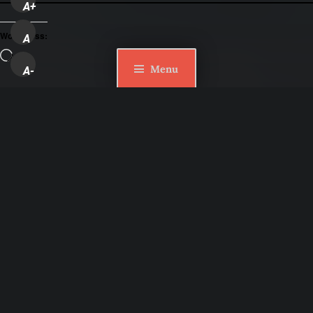
A+
WordPress:
A
Loading…
Menu
A-