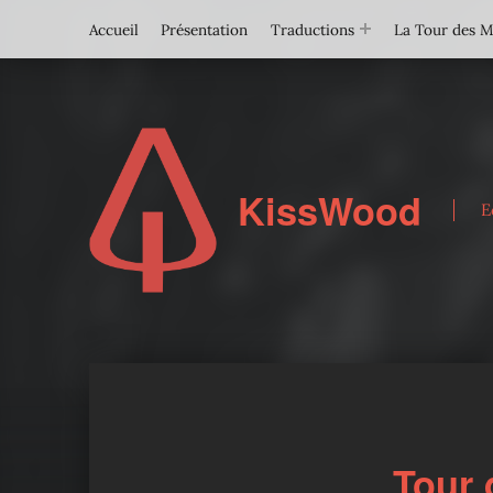
Accueil
Présentation
Traductions
La Tour des 
KissWood
E
Tour 