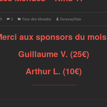
21
2
Tour des Mondes
FarawayPain
erci aux sponsors du mois
Guillaume V. (25€)
Arthur L. (10€)
_________________