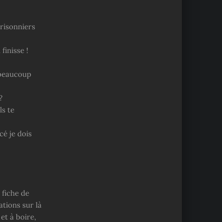
prisonniers
finisse !
 beaucoup
?
ls te
é je dois
 fiche de
ations sur là
et à boire,