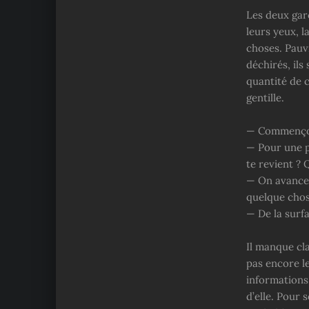
Les deux gar
leurs yeux, l
choses. Pauvr
déchirés, ils
quantité de c
gentille.
— Commençons
— Pour une p
te revient ? 
— On avance, 
quelque chos
— De la surfa
Il manque cla
pas encore l
informations.
d’elle. Pour s