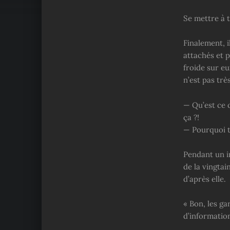
Se mettre à 
Finalement, il
attachés et p
froide sur eu
n’est pas très
— Qu’est ce q
ça ?!
— Pourquoi tu
Pendant un in
de la vingtai
d’après elle.
« Bon, les ga
d’information