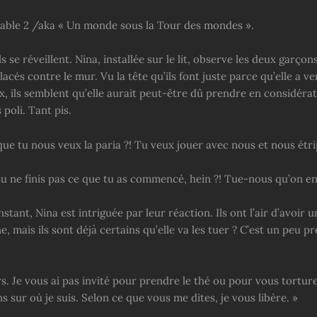
table 2 /aka « Un monde sous la Tour des mondes ».
s se réveillent. Nina, installée sur le lit, observe les deux garçons
lacés contre le mur. Vu la tête qu’ils font juste parce qu’elle a ve
x, ils semblent qu’elle aurait peut-être dû prendre en considéra
 poli. Tant pis.
ue tu nous veux la paria ?! Tu veux jouer avec nous et nous étri
 ne finis pas ce que tu as commencé, hein ?! Tue-nous qu’on en f
stant, Nina est intriguée par leur réaction. Ils ont l’air d’avoir
ne, mais ils sont déjà certains qu’elle va les tuer ? C’est un peu 
rs. Je vous ai pas invité pour prendre le thé ou pour vous torturer
s sur où je suis. Selon ce que vous me dites, je vous libère. »