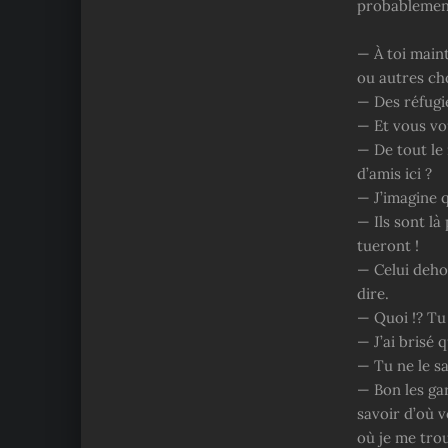
probablement
— À toi maint
ou autres ch
— Des réfugi
— Et vous vo
— De tout le 
d’amis ici ?
— J’imagine q
— Ils sont là
tueront !
— Celui deho
dire.
— Quoi !? Tu 
— J’ai brisé 
— Tu ne le sa
— Bon les gar
savoir d’où v
où je me trou