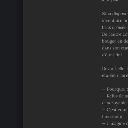
Nina dispose
inventaire p
bras croisés 
De l’autre cô
bouger en des
dans son état
c’était fini.
Devant elle,
étaient clair
— Pourquoi t’
— Refus de so
d’incroyable.
— C’est comm
finissent ici.
— J’imagine 