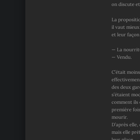
on discute et
La propositio
il vaut mieux
et leur faço
— La nourrit
— Vendu.
C’était moins
effectivement
des deux garç
s’étaient moq
comment ils 
première fois
mourir.
D’après elle,
mais elle pr
leur place.