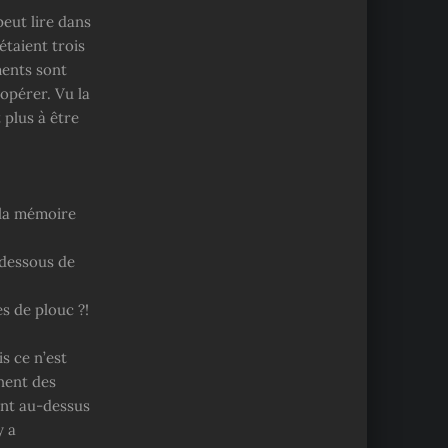
eut lire dans
étaient trois
ments sont
oopérer. Vu la
 plus à être
 la mémoire
 dessous de
es de plouc ?!
s ce n’est
nent des
ment au-dessus
y a