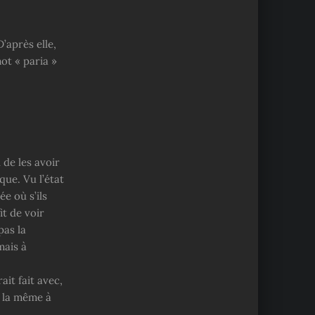
’après elle,
mot « paria »
 de les avoir
que. Vu l’état
e où s’ils
it de voir
pas la
mais à
ait fait avec,
u la même à