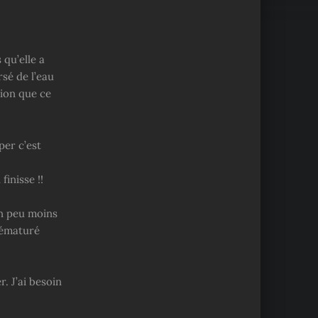
 qu’elle a
rsé de l’eau
tion que ce
per c’est
inisse !!
 un peu moins
prématuré
. J’ai besoin