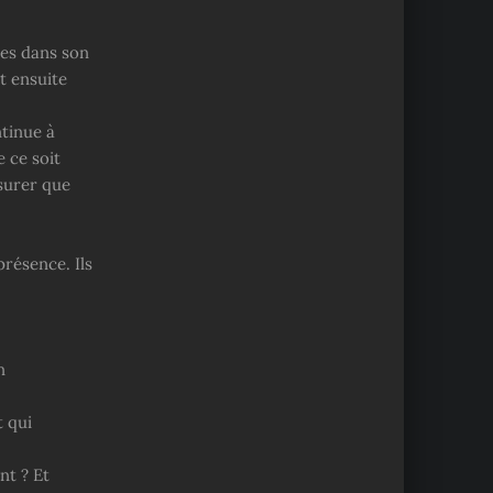
ées dans son
t ensuite
ntinue à
 ce soit
ssurer que
résence. Ils
n
t qui
nt ? Et