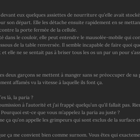
 devant eux quelques assiettes de nourriture qu’elle avait stock
our son départ. Elle les détache ensuite rapidement en se mettan
contre la porte fermée de la cellule.
té dans le couloir, elle peut entendre le mausolée-mobile qui co
sous de la table renversée. Il semble incapable de faire quoi que
 et elle ne se sentait pas à briser tous les os un par un pour s’a
 les deux garçons se mettent à manger sans se préoccuper de sa p
ement affamés vu la vitesse à laquelle ils font ça.
es là, la paria ?
umission à l’autorité et j’ai frappé quelqu’un qu’il fallait pas. Rie
 Pourquoi est-ce que vous m’appelez la paria au juste ?
e ça qu’on appelle les grimpeurs qui sont exclus de la surface e
que ça me convient bien comme surnom. Vous êtes qui exacteme