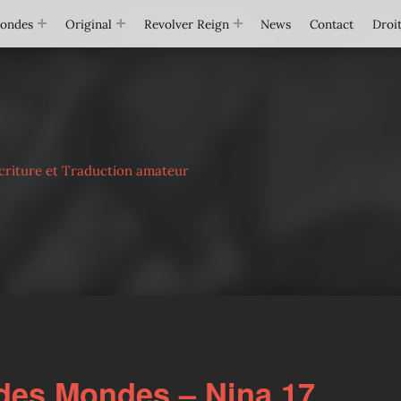
Mondes
Original
Revolver Reign
News
Contact
Droit
criture et Traduction amateur
des Mondes – Nina 17