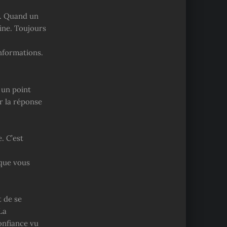
e. Quand un
eine. Toujours
informations.
 un point
ur la réponse
. C’est
 que vous
t de se
La
confiance vu