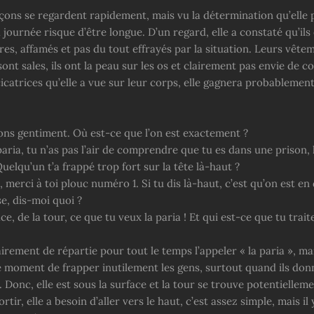
çons se regardent rapidement, mais vu la détermination qu’elle p
a journée risque d’être longue. D’un regard, elle a constaté qu’ils 
es, affamés et pas du tout effrayés par la situation. Leurs vête
 sont sales, ils ont la peau sur les os et clairement pas envie de c
icatrices qu’elle a vue sur leur corps, elle gagnera probablement
 gentiment. Où est-ce que l’on est exactement ?
aria, tu n’as pas l’air de comprendre que tu es dans une prison,
Quelqu’un t’a frappé trop fort sur la tête là-haut ?
merci à toi plouc numéro 1. Si tu dis là-haut, c’est qu’on est en
e, dis-moi quoi ?
ce, de la tour, ce que tu veux la paria ! Et qui est-ce que tu trait
irement de répartie pour tout le temps l’appeler « la paria », mai
e moment de frapper inutilement les gens, surtout quand ils don
 Donc, elle est sous la surface et la tour se trouve potentielle
ortir, elle a besoin d’aller vers le haut, c’est assez simple, mais il 