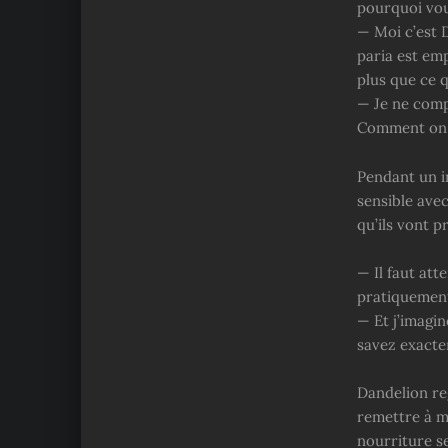
pourquoi vou
— Moi c’est D
paria est emp
plus que ce q
— Je ne comp
Comment on fa
Pendant un i
sensible avec
qu’ils vont 
— Il faut att
pratiquement
— Et j’imagi
savez exact
Dandelion reg
remettre à m
nourriture se