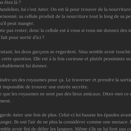
s êtes là ?
andelion, lui c’est Aster. On est là pour trouver de la nourritur
risonné, sa cellule produit de la nourriture tout le long de sa p
u’il peut manger.
te pas rester, donc la cellule est à vous si vous me donnez des 
it pour sortir d’ici ?
nstant, les deux garçons se regardent. Nina semble avoir touché
 cette question. Elle est à la fois curieuse et plutôt pessimiste s
probablement lui donner.
eindre un des royaumes pour ça. Le traverser et prendre la sortie
 impossible de trouver une entrée secrète.
ne que les royaumes ne sont pas des lieux amicaux. Dites-moi ce
ement.
arde Aster une fois de plus. Celui-ci lui hausse les épaules avan
anger. Ils ont l’air de ne plus la considérer comme une menace. 
mble avoir fini de délier les langues. Même s’ils ne lui font pas 