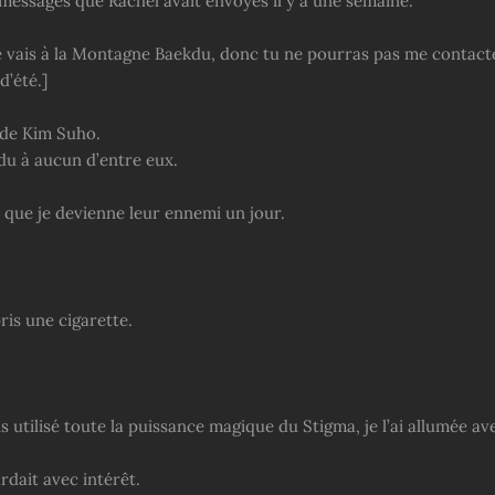
 messages que Rachel avait envoyés il y a une semaine.
je vais à la Montagne Baekdu, donc tu ne pourras pas me contac
d’été.]
t de Kim Suho.
du à aucun d’entre eux.
t que je devienne leur ennemi un jour.
pris une cigarette.
 utilisé toute la puissance magique du Stigma, je l’ai allumée av
rdait avec intérêt.