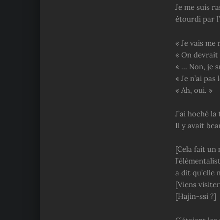
Je me suis ra
étourdi par l
« Je vais me 
« On devrait 
« … Non, je s
« Je n’ai pas 
« Ah, oui. »
J’ai hoché la
Il y avait b
[Cela fait u
l’élémentalis
a dit qu’elle
[Viens visite
[Hajin-ssi ?]