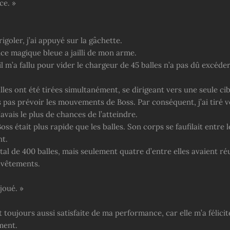
ce. »
igoler, j’ai appuyé sur la gâchette.
ce magique bleue a jailli de mon arme.
l m’a fallu pour vider le chargeur de 45 balles n’a pas dû excéde
lles ont été tirées simultanément, se dirigeant vers une seule cib
 pas prévoir les mouvements de Boss. Par conséquent, j’ai tiré v
’avais le plus de chances de l’atteindre.
ss était plus rapide que les balles. Son corps se faufilait entre l
t.
total de 400 balles, mais seulement quatre d’entre elles avaient ré
s vêtements.
joué. »
 toujours aussi satisfaite de ma performance, car elle m’a félicit
ment.