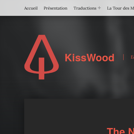
Accueil
Présentation
Traductions
La Tour des 
KissWood
E
The N