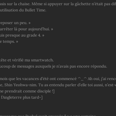
ssis sur la chaise. Même si appuyer sur la gâchette n’était pas diffi
’utilisation du Bullet Time.
reposer un peu. »
arrêter là pour aujourd’hui. »
uis presque au grade 4. »
le temps. »
 tête et vérifié ma smartwatch.
eaucoup de messages auxquels je n’avais pas encore répondu.
n mois que les vacances d’été ont commencé ^_^ Ah oui, j’ai ren
te, Shin Yeohwa-nim. Tu as entendu parler d’elle toi aussi, n’est-
 me prendrait comme disciple !]
r l’Angleterre plus tard~]