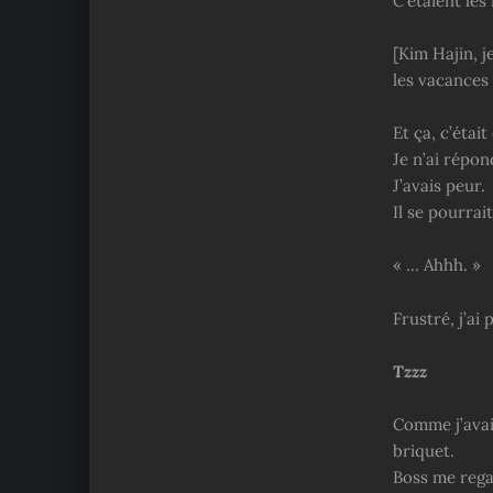
C’étaient les
[Kim Hajin, 
les vacances 
Et ça, c’étai
Je n’ai répon
J’avais peur.
Il se pourrai
« … Ahhh. »
Frustré, j’ai 
Tzzz
Comme j’avais
briquet.
Boss me rega