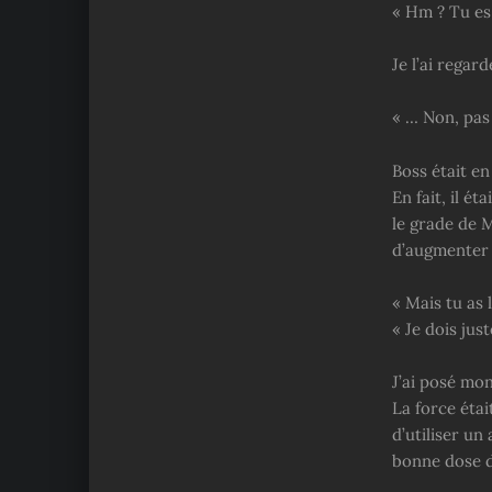
« Hm ? Tu es 
Je l’ai regar
« … Non, pas
Boss était en
En fait, il é
le grade de M
d’augmenter l
« Mais tu as l
« Je dois jus
J’ai posé mo
La force étai
d’utiliser un
bonne dose d