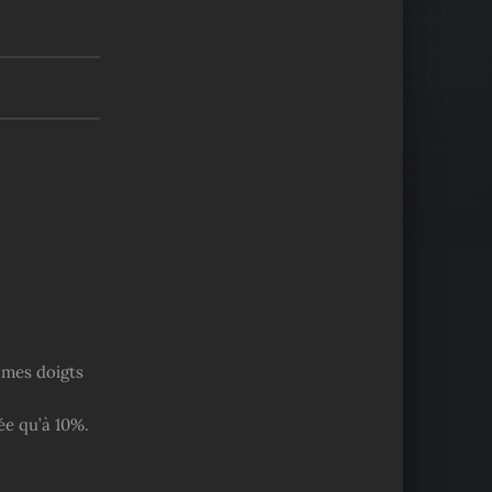
t mes doigts
ée qu’à 10%.