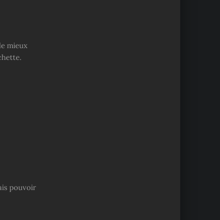
 de mieux
chette.
ais pouvoir