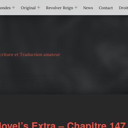
Mondes
Original
Revolver Reign
News
Contact
Droit
criture et Traduction amateur
ovel’s Extra – Chapitre 147