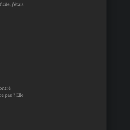
cile, j’étais
contré
ce pas ? Elle