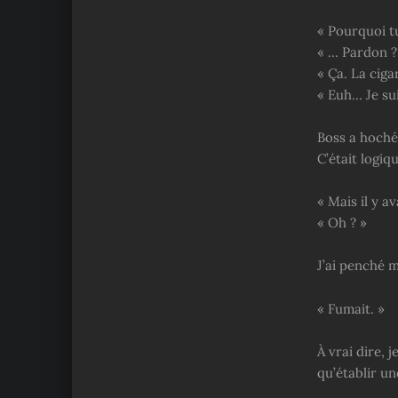
« Pourquoi t
« … Pardon ?
« Ça. La ciga
« Euh… Je su
Boss a hoché
C’était logiq
« Mais il y a
« Oh ? »
J’ai penché m
« Fumait. »
À vrai dire, 
qu’établir un