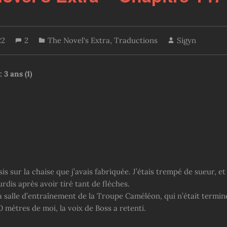
22
2
The Novel's Extra
,
Traductions
Sigyn
:
3 ans (1)
sis sur la chaise que j’avais fabriquée. J’étais trempé de sueur, e
rdis après avoir tiré tant de flèches.
la salle d’entraînement de la Troupe Caméléon, qui n’était termin
 mètres de moi, la voix de Boss a retenti.