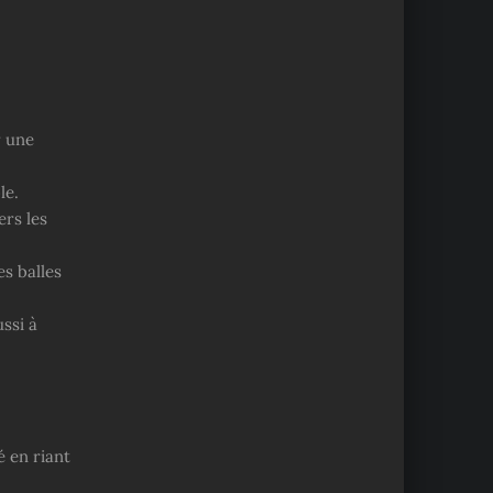
r une
le.
ers les
es balles
ussi à
é en riant