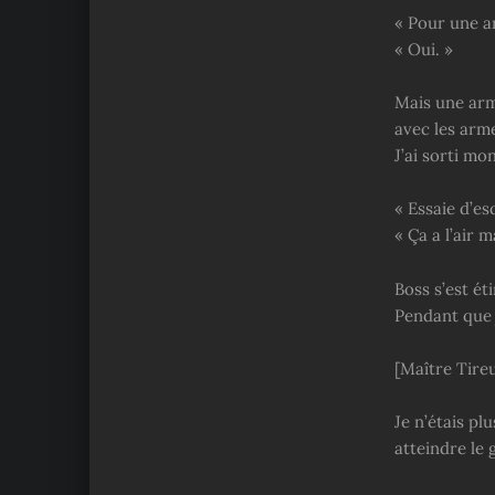
« Pour une a
« Oui. »
Mais une arme
avec les arme
J’ai sorti mo
« Essaie d’es
« Ça a l’air 
Boss s’est ét
Pendant que j
[Maître Tireu
Je n’étais pl
atteindre le