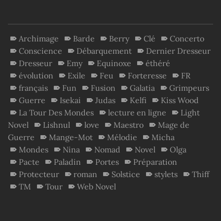
Archimage
Barde
Berry
Clé
Concerto
Conscience
Débarquement
Dernier Dresseur
Dresseur
Emy
Equinoxe
éthéré
évolution
Exile
Feu
Forteresse
FR
français
Fun
Fusion
Galatia
Grimpeurs
Guerre
Isekai
Judas
Kelfi
Kiss Wood
La Tour Des Mondes
lecture en ligne
Light
Novel
Lishnul
love
Maestro
Mage de
Guerre
Mange-Mot
Mélodie
Micha
Mondes
Nina
Nomad
Novel
Olga
Pacte
Paladin
Portes
Préparation
Protecteur
roman
Solstice
stylets
Thiff
TM
Tour
Web Novel