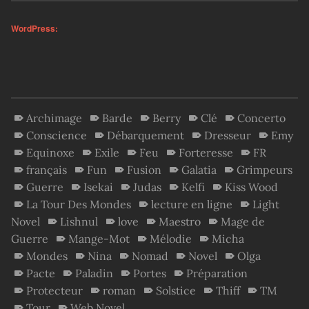
WordPress:
Archimage
Barde
Berry
Clé
Concerto
Conscience
Débarquement
Dresseur
Emy
Equinoxe
Exile
Feu
Forteresse
FR
français
Fun
Fusion
Galatia
Grimpeurs
Guerre
Isekai
Judas
Kelfi
Kiss Wood
La Tour Des Mondes
lecture en ligne
Light
Novel
Lishnul
love
Maestro
Mage de
Guerre
Mange-Mot
Mélodie
Micha
Mondes
Nina
Nomad
Novel
Olga
Pacte
Paladin
Portes
Préparation
Protecteur
roman
Solstice
Thiff
TM
Tour
Web Novel