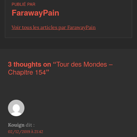
PUBLIÉ PAR
FarawayPain
Voir tous les articles par FarawayPain
Skip back to main navigation
3 thoughts on “
Tour des Mondes –
Chapitre 154
”
Kouign
dit :
02/12/2019 À 21:42