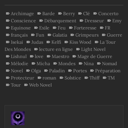
Archimage
Barde
Berry
Clé
Concerto
Conscience
Débarquement
Dresseur
Emy
Equinoxe
Exile
Feu
Forteresse
FR
français
Fun
Galatia
Grimpeurs
Guerre
Isekai
Judas
Kelfi
Kiss Wood
La Tour
Des Mondes
lecture en ligne
Light Novel
Lishnul
love
Maestro
Mage de Guerre
Mélodie
Micha
Mondes
Nina
Nomad
Novel
Olga
Paladin
Portes
Préparation
Protecteur
roman
Solstice
Thiff
TM
Tour
Web Novel