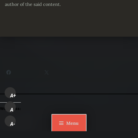
author of the said content.
Partager :
Facebook
X
A+
WordPress:
A
Menu
A-