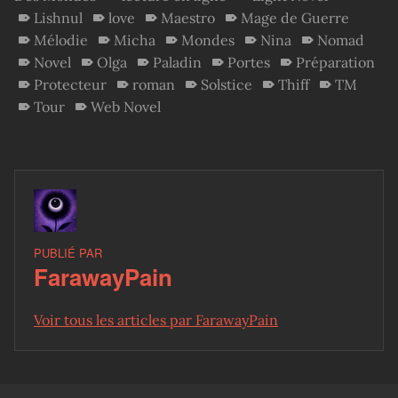
Lishnul
love
Maestro
Mage de Guerre
Mélodie
Micha
Mondes
Nina
Nomad
Novel
Olga
Paladin
Portes
Préparation
Protecteur
roman
Solstice
Thiff
TM
Tour
Web Novel
PUBLIÉ PAR
FarawayPain
Voir tous les articles par FarawayPain
Skip back to main navigation