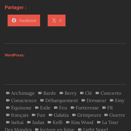
Partager :
Facebook
X
WordPress:
Archimage
Barde
Berry
Clé
Concerto
Conscience
Débarquement
Dresseur
Emy
Equinoxe
Exile
Feu
Forteresse
FR
français
Fun
Galatia
Grimpeurs
Guerre
Isekai
Judas
Kelfi
Kiss Wood
La Tour
Des Mondes
lecture en ligne
Light Novel