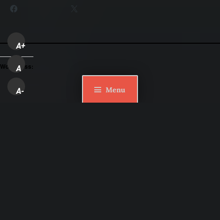
Facebook
X
A+
WordPress:
A
Menu
A-