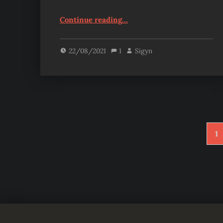
“I’m Sorry For Being Born in This World – Chapitre 56”
Continue reading
…
22/08/2021
1
Sigyn
1