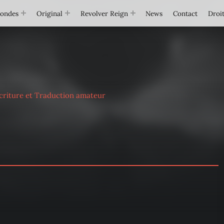
Mondes
Original
Revolver Reign
News
Contact
Droit
criture et Traduction amateur