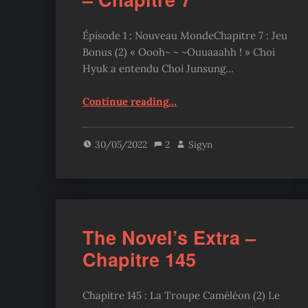
Épisode 1 : Nouveau MondeChapitre 7 : Jeu
Bonus (2) « Oooh~ ~ ~Ouuaaahh ! » Choi
Hyuk a entendu Choi Junsung…
“Sovereign of Judgment – Chapitre 7”
Continue reading
…
30/05/2022
2
Sigyn
The Novel’s Extra –
Chapitre 145
Chapitre 145 : La Troupe Caméléon (2) Le