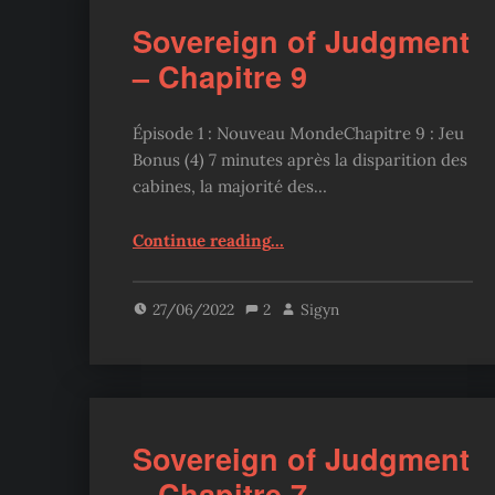
Sovereign of Judgment
– Chapitre 9
Épisode 1 : Nouveau MondeChapitre 9 : Jeu
Bonus (4) 7 minutes après la disparition des
cabines, la majorité des…
“Sovereign of Judgment – Chapitre 9”
Continue reading
…
27/06/2022
2
Sigyn
Sovereign of Judgment
– Chapitre 7