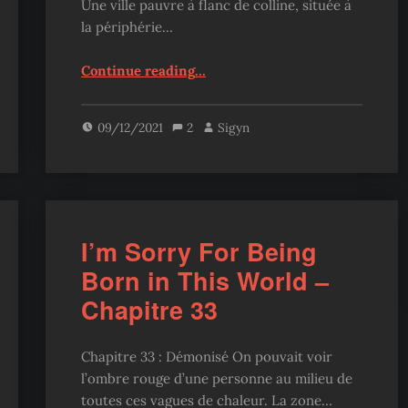
Une ville pauvre à flanc de colline, située à
la périphérie…
“The Novel’s Extra – Chapitre 133”
Continue reading
…
09/12/2021
2
Sigyn
I’m Sorry For Being
Born in This World –
Chapitre 33
Chapitre 33 : Démonisé On pouvait voir
l’ombre rouge d’une personne au milieu de
toutes ces vagues de chaleur. La zone…