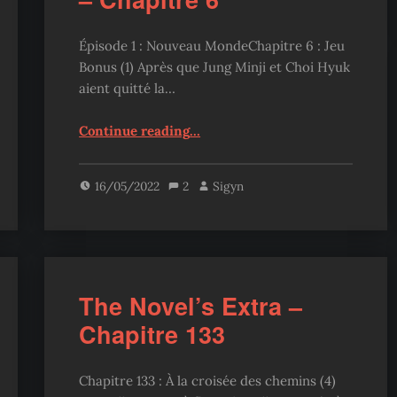
Épisode 1 : Nouveau MondeChapitre 6 : Jeu
Bonus (1) Après que Jung Minji et Choi Hyuk
aient quitté la…
“Sovereign of Judgment – Chapitre 6”
Continue reading
…
16/05/2022
2
Sigyn
The Novel’s Extra –
Chapitre 133
Chapitre 133 : À la croisée des chemins (4)