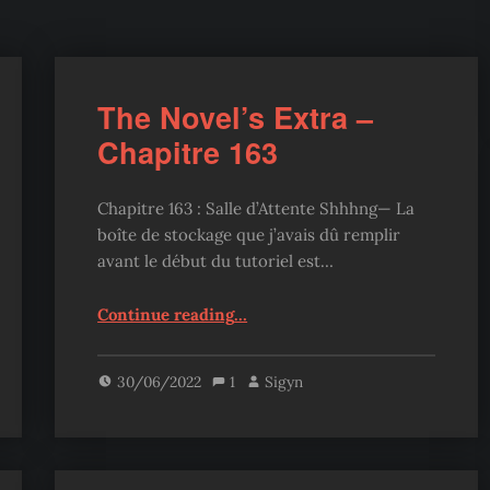
The Novel’s Extra –
Chapitre 163
Chapitre 163 : Salle d’Attente Shhhng— La
boîte de stockage que j’avais dû remplir
avant le début du tutoriel est…
“The Novel’s Extra – Chapitre 163”
Continue reading
…
30/06/2022
1
Sigyn