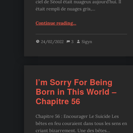
ciel de Séoul était nuageux aujourd’hui. Il
était rempli de nuages gris,…
“The Novel’s Extra – Chapitre 145”
Continue reading
…
24/02/2022
3
Sigyn
I’m Sorry For Being
Born in This World –
Chapitre 56
Chapitre 56 : Encourager Le Suicide Les
bêtes en feu couraient dans tous les sens en
criant bizarrement. Une des bêtes…