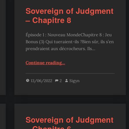
Sovereign of Judgment
– Chapitre 8
Épisode 1 : Nouveau MondeChapitre 8 : Jeu
Bonus (3) Qui tueraient-ils ?Bien sûr, ils s’en
prendraient aux décrocheurs. Ils…
“Sovereign of Judgment – Chapitre 8”
Continue reading
…
13/06/2022
2
Sigyn
Sovereign of Judgment
– Chapitre 6