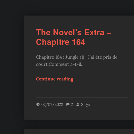
The Novel’s Extra –
Chapitre 164
Chapitre 164 : Jungle (1) J’ai été pris de
court.Comment a-t-il…
“The Novel’s Extra – Chapitre 164”
Continue reading
…
07/07/2022
2
Sigyn